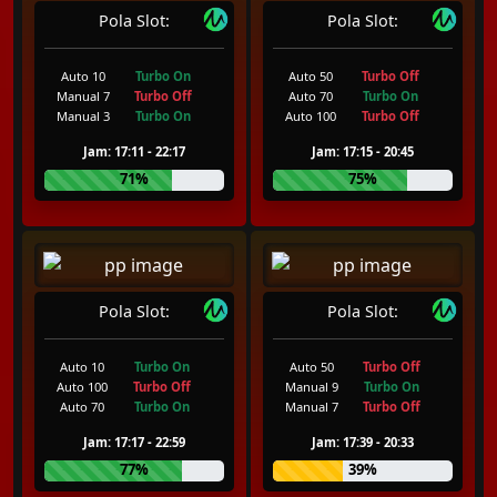
Pola Slot:
Pola Slot:
Auto 10
Turbo On
Auto 50
Turbo Off
Manual 7
Turbo Off
Auto 70
Turbo On
Manual 3
Turbo On
Auto 100
Turbo Off
Jam: 17:11 - 22:17
Jam: 17:15 - 20:45
71%
75%
Pola Slot:
Pola Slot:
Auto 10
Turbo On
Auto 50
Turbo Off
Auto 100
Turbo Off
Manual 9
Turbo On
Auto 70
Turbo On
Manual 7
Turbo Off
Jam: 17:17 - 22:59
Jam: 17:39 - 20:33
77%
39%