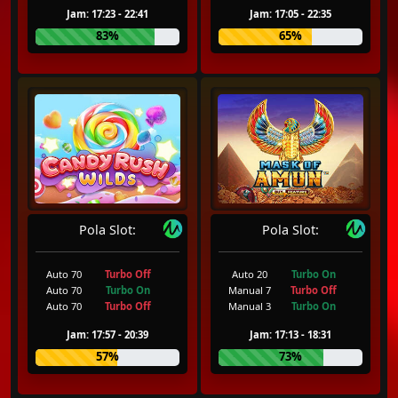
Jam: 17:23 - 22:41
Jam: 17:05 - 22:35
83%
65%
Pola Slot:
Pola Slot:
Auto 70
Turbo Off
Auto 20
Turbo On
Auto 70
Turbo On
Manual 7
Turbo Off
Auto 70
Turbo Off
Manual 3
Turbo On
Jam: 17:57 - 20:39
Jam: 17:13 - 18:31
57%
73%