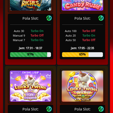
Pola Slot:
Pola Slot:
Auto 30
Turbo On
Auto 100
Turbo Off
Manual 9
Turbo Off
Auto 20
Turbo On
Manual 7
Turbo On
Auto 50
Turbo Off
Jam: 17:31 - 18:37
Jam: 17:05 - 22:35
91%
65%
Pola Slot:
Pola Slot: