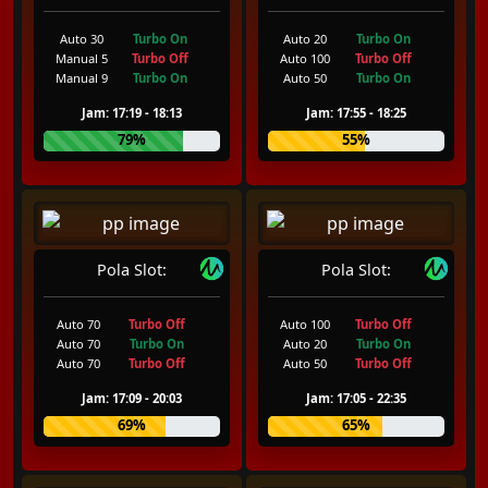
Auto 30
Turbo On
Auto 20
Turbo On
Manual 5
Turbo Off
Auto 100
Turbo Off
Manual 9
Turbo On
Auto 50
Turbo On
Jam: 17:19 - 18:13
Jam: 17:55 - 18:25
79%
55%
Pola Slot:
Pola Slot:
Auto 70
Turbo Off
Auto 100
Turbo Off
Auto 70
Turbo On
Auto 20
Turbo On
Auto 70
Turbo Off
Auto 50
Turbo Off
Jam: 17:09 - 20:03
Jam: 17:05 - 22:35
69%
65%