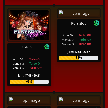
Pola Slot:
Auto 50
Turbo Off
Manual 7
Turbo On
Manual 3
Turbo Off
Pola Slot:
Jam: 17:51 - 20:57
51%
Auto 70
Turbo Off
Manual 3
Turbo On
Manual 5
Turbo Off
Jam: 17:03 - 20:21
63%