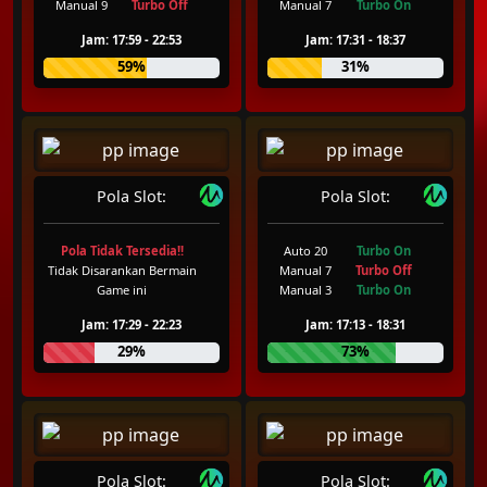
Manual 9
Turbo Off
Manual 7
Turbo On
Jam: 17:59 - 22:53
Jam: 17:31 - 18:37
59%
31%
Pola Slot:
Pola Slot:
Pola Tidak Tersedia!!
Auto 20
Turbo On
Tidak Disarankan Bermain
Manual 7
Turbo Off
Game ini
Manual 3
Turbo On
Jam: 17:29 - 22:23
Jam: 17:13 - 18:31
29%
73%
Pola Slot:
Pola Slot: