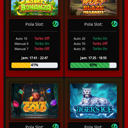
Pola Slot:
Pola Slot:
Auto 10
Turbo Off
Auto 20
Turbo On
Manual 9
Turbo On
Auto 70
Turbo Off
Manual 7
Turbo Off
Auto 20
Turbo On
Jam: 17:41 - 22:47
Jam: 17:25 - 18:55
41%
85%
Pola Slot:
Pola Slot: