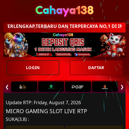
RU DAN TERPERCAYA NO,1 DI INDONESIA
LOGIN
DAFTAR
❮
❯
Update RTP:
Friday, August 7, 2026
MICRO GAMING SLOT LIVE RTP
SUKA(3.8) :