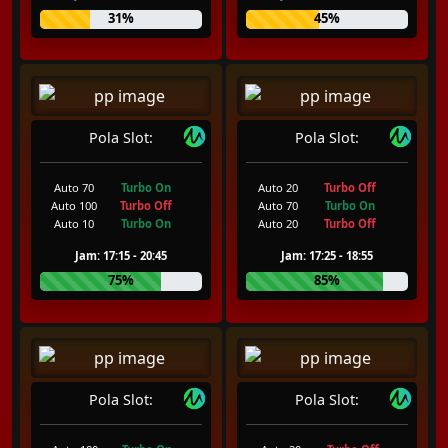
31%
45%
Pola Slot:
Pola Slot:
Auto 70
Turbo On
Auto 20
Turbo Off
Auto 100
Turbo Off
Auto 70
Turbo On
Auto 10
Turbo On
Auto 20
Turbo Off
Jam: 17:15 - 20:45
Jam: 17:25 - 18:55
75%
85%
Pola Slot:
Pola Slot: