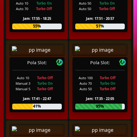
Auto 10
Turbo On
Auto 50
Turbo On
Auto 70
Turbo Off
Auto 50
Turbo Off
Jam: 17:55 - 18:25
Jam: 17:51 - 20:57
55%
51%
Pola Slot:
Pola Slot:
Auto 10
Turbo Off
Auto 100
Turbo Off
Manual 3
Turbo On
Auto 70
Turbo On
Manual 5
Turbo Off
Auto 50
Turbo Off
Jam: 17:41 - 22:47
Jam: 17:35 - 22:05
41%
95%