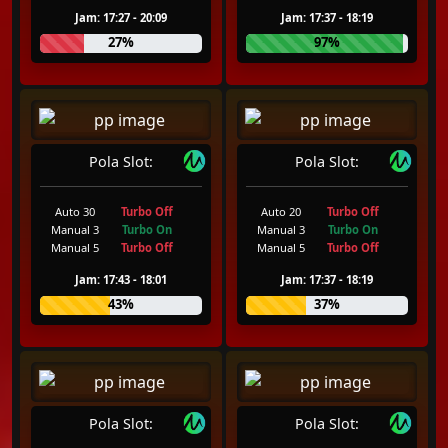
Jam: 17:27 - 20:09
Jam: 17:37 - 18:19
27%
97%
Pola Slot:
Pola Slot:
Auto 30
Turbo Off
Auto 20
Turbo Off
Manual 3
Turbo On
Manual 3
Turbo On
Manual 5
Turbo Off
Manual 5
Turbo Off
Jam: 17:43 - 18:01
Jam: 17:37 - 18:19
43%
37%
Pola Slot:
Pola Slot: