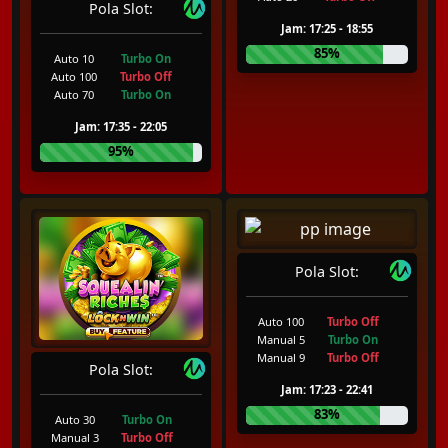
Pola Slot:
Jam: 17:25 - 18:55
85%
Auto 10
Turbo On
Auto 100
Turbo Off
Auto 70
Turbo On
Jam: 17:35 - 22:05
95%
Pola Slot:
Auto 100
Turbo Off
Manual 5
Turbo On
Manual 9
Turbo Off
Pola Slot:
Jam: 17:23 - 22:41
83%
Auto 30
Turbo On
Manual 3
Turbo Off