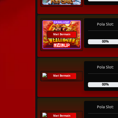
Pola Slot:
Mari Bermain
00%
Pola Slot:
Mari Bermain
00%
Pola Slot:
Mari Bermain