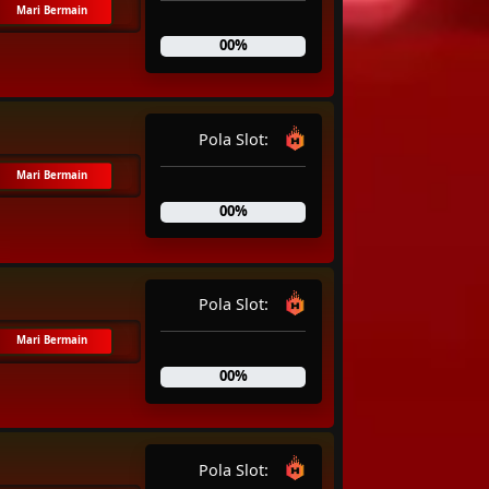
Mari Bermain
00%
Pola Slot:
Mari Bermain
00%
Pola Slot:
Mari Bermain
00%
Pola Slot: