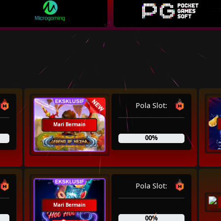
Pola Slot:
Mari Bermain
00%
Pola Slot:
Mari Bermain
00%