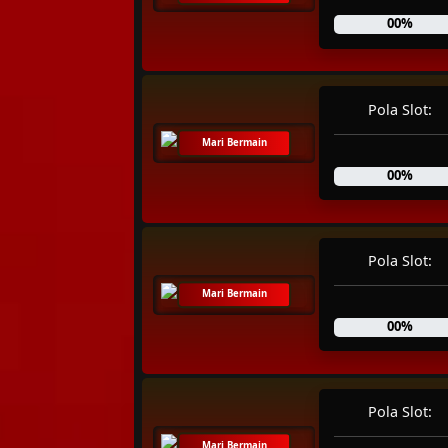
00%
Pola Slot:
Mari Bermain
00%
Pola Slot:
Mari Bermain
00%
Pola Slot:
Mari Bermain