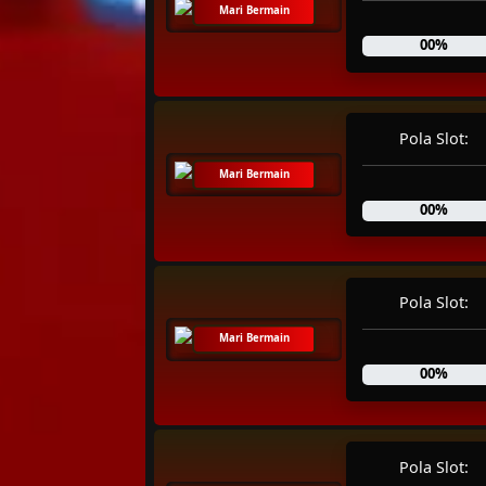
Mari Bermain
00%
Pola Slot:
Mari Bermain
00%
Pola Slot:
Mari Bermain
00%
Pola Slot: