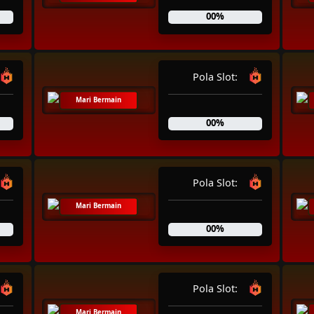
00%
Pola Slot:
Mari Bermain
00%
Pola Slot:
Mari Bermain
00%
Pola Slot:
Mari Bermain